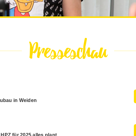
Presseschau
eubau in Weiden
PZ für 2025 alles plant