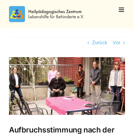
Zum
Inhalt
springen
Zurück
Vor
Zeige
grösseres
Bild
Aufbruchsstimmung nach der