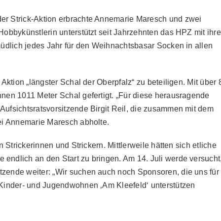
der Strick-Aktion erbrachte Annemarie Maresch und zwei
 Hobbykünstlerin unterstützt seit Jahrzehnten das HPZ mit ihr
rmüdlich jedes Jahr für den Weihnachtsbasar Socken in allen
 Aktion „längster Schal der Oberpfalz“ zu beteiligen. Mit über 
nnen 1011 Meter Schal gefertigt. „Für diese herausragende
Aufsichtsratsvorsitzende Birgit Reil, die zusammen mit dem
bei Annemarie Maresch abholte.
n Strickerinnen und Strickern. Mittlerweile hätten sich etliche
endlich an den Start zu bringen. Am 14. Juli werde versucht
tzende weiter: „Wir suchen auch noch Sponsoren, die uns für
r Kinder- und Jugendwohnen ‚Am Kleefeld‘ unterstützen